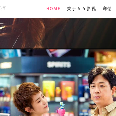
(current)
HOME
关于五五影视
详情
公司
案
案
案
案