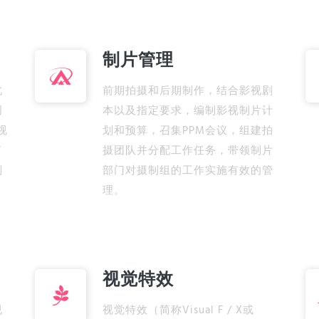
制片管理
北
前期拍摄和后期制作，结合影视剧
创
本以及指定要求，编制影视制片计
视
划和预算，召集PPM会议，组建拍
了
摄团队并分配工作任务，带领制片
制
部门对摄制组的工作实施有效的管
。
理。
视觉特效
视
视觉特效（简称Visual F / X或