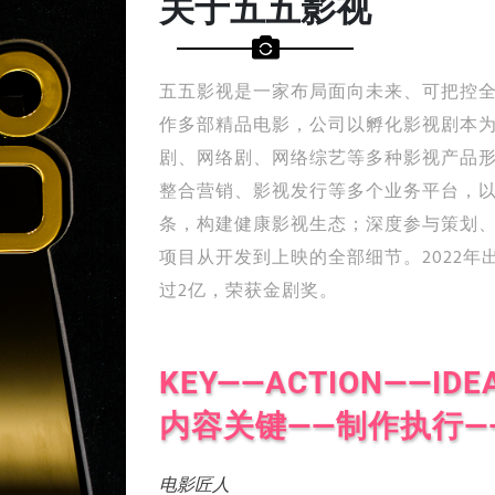
关于五五影视
五五影视是一家布局面向未来、可把控
作多部精品电影，公司以孵化影视剧本
剧、网络剧、网络综艺等多种影视产品
整合营销、影视发行等多个业务平台，
条，构建健康影视生态；深度参与策划
项目从开发到上映的全部细节。2022
过2亿，荣获金剧奖。
KEY——ACTION——IDE
内容关键——制作执行—
电影匠人