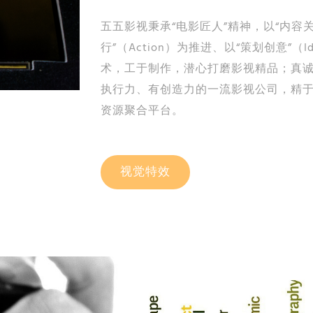
五五影视秉承“电影匠人”精神，以“内容关
行”（Action）为推进、以“策划创意”
术，工于制作，潜心打磨影视精品；真
执行力、有创造力的一流影视公司，精
资源聚合平台。
视觉特效