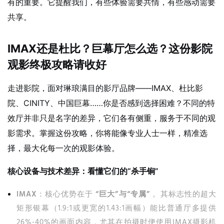
有的重要。它提醒我们，有些体验需要共情，有些感动需要
共享。
IMAX还是杜比？巨幕厅怎么选？这份影院
观影终极攻略请收好
走进影院，面对琳琅满目的影厅品牌——IMAX、杜比影
院、CINITY、中国巨幕……你是否感到选择困难？不同的特
效厅并非只是名字的差异，它们各有侧重，服务于不同的观
影需求。掌握这份攻略，你将能像专业人士一样，精准选
择，最大化每一次的观影体验。
核心设备与技术差异：看懂它们的“杀手锏”
IMAX
：核心优势在于
“巨大”与“专属”
。其标志性的超大
矩形银幕（1.9:1或更宽的1.43:1画幅）能比普通厅多提供
26%-40%的画面内容，尤其在拍摄时便使用IMAX摄影机