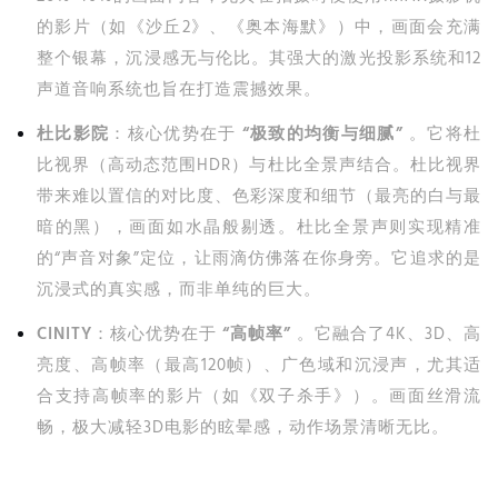
的影片（如《沙丘2》、《奥本海默》）中，画面会充满
整个银幕，沉浸感无与伦比。其强大的激光投影系统和12
声道音响系统也旨在打造震撼效果。
杜比影院
：核心优势在于
“极致的均衡与细腻”
。它将杜
比视界（高动态范围HDR）与杜比全景声结合。杜比视界
带来难以置信的对比度、色彩深度和细节（最亮的白与最
暗的黑），画面如水晶般剔透。杜比全景声则实现精准
的“声音对象”定位，让雨滴仿佛落在你身旁。它追求的是
沉浸式的真实感，而非单纯的巨大。
CINITY
：核心优势在于
“高帧率”
。它融合了4K、3D、高
亮度、高帧率（最高120帧）、广色域和沉浸声，尤其适
合支持高帧率的影片（如《双子杀手》）。画面丝滑流
畅，极大减轻3D电影的眩晕感，动作场景清晰无比。